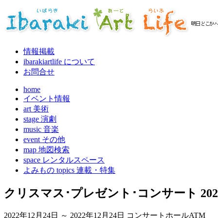
情報掲載
ibarakiartlife について
お問合せ
home
イベント情報
art 美術
stage 演劇
music 音楽
event その他
map 地図検索
space レンタルスペース
よみもの topics 連載・特集
クリスマス･プレゼント･コンサート 202
2022年12月24日 ～ 2022年12月24日
コンサートホールATM