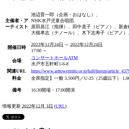
池辺晋一郎（企画・おはなし）、
主催者・ア
NHK水戸児童合唱団、
ーティスト
原田昌江（指揮）、田中直子（ピアノ）、新倉
大槻孝志（テノール）、木下志寿子（ピアノ）
2022年12月24日
～
2022年12月24日
開催日時
17:00 ～
コンサートホールATM
会場
水戸市
五軒町1-6-8
関連URL
https://www.arttowermito.or.jp/hall/lineup/article_437
料金
全席指定】一般 3,500円／U-25（25歳以下） 1,0
備考
16:30開場・17:00開演
情報更新
2022年12月 3日
(
URL
)