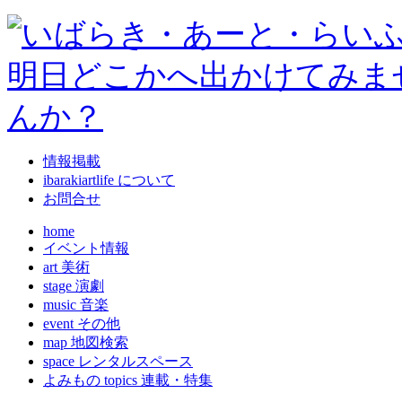
情報掲載
ibarakiartlife について
お問合せ
home
イベント情報
art 美術
stage 演劇
music 音楽
event その他
map 地図検索
space レンタルスペース
よみもの topics 連載・特集