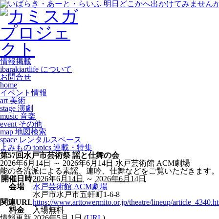
情報掲載
ibarakiartlife について
お問合せ
home
イベント情報
art 美術
stage 演劇
music 音楽
event その他
map 地図検索
space レンタルスペース
よみもの topics 連載・特集
第57回水戸市芸術祭 謡と仕舞の会
2026年6月14日 ～ 2026年6月14日
水戸芸術館 ACM劇場
能の各流派による素謡、連吟、仕舞などをご覧いただきます。
開催日時
2026年6月14日
～
2026年6月14日
会場
水戸芸術館 ACM劇場
水戸市
水戸市五軒町1-6-8
関連URL
https://www.arttowermito.or.jp/theatre/lineup/article_4340.h
料金
入場無料
情報更新
2026年5月 1日
(
URL
)