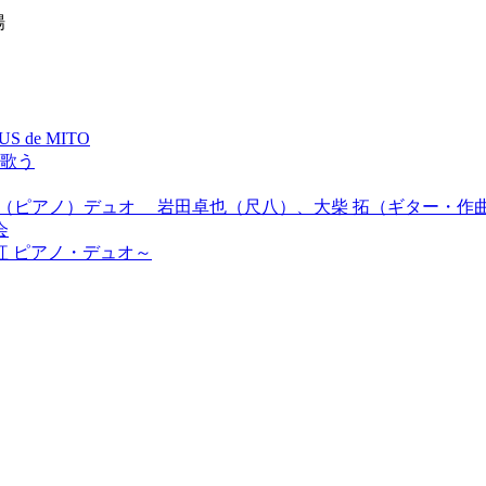
場
de MITO
を歌う
里（ピアノ）デュオ 岩田卓也（尺八）、大柴 拓（ギター・作
会
紅 ピアノ・デュオ～