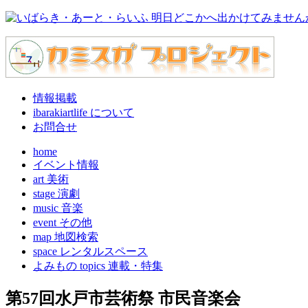
情報掲載
ibarakiartlife について
お問合せ
home
イベント情報
art 美術
stage 演劇
music 音楽
event その他
map 地図検索
space レンタルスペース
よみもの topics 連載・特集
第57回水戸市芸術祭 市民音楽会