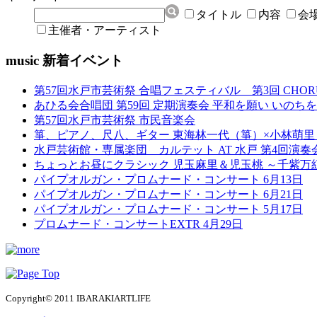
タイトル
内容
会
主催者・アーティスト
music 新着イベント
第57回水戸市芸術祭 合唱フェスティバル 第3回 CHORUS 
あひる会合唱団 第59回 定期演奏会 平和を願い いのち
第57回水戸市芸術祭 市民音楽会
箏、ピアノ、尺八、ギター 東海林一代（箏）×小林萌
水戸芸術館・専属楽団 カルテット AT 水戸 第4回演奏
ちょっとお昼にクラシック 児玉麻里＆児玉桃 ～千紫万
パイプオルガン・プロムナード・コンサート 6月13日
パイプオルガン・プロムナード・コンサート 6月21日
パイプオルガン・プロムナード・コンサート 5月17日
プロムナード・コンサートEXTR 4月29日
Copyright© 2011 IBARAKIARTLIFE