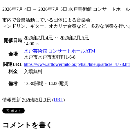
2026年7月 4日 ～ 2026年7月 5日
水戸芸術館 コンサートホール
市内で音楽活動している団体による音楽会。
マンドリン、ギター、オカリナ合奏など、多彩な演奏を行い
2026年7月 4日
～
2026年7月 5日
開催日時
14:00 ～
水戸芸術館 コンサートホールATM
会場
水戸市
水戸市五軒町1-6-8
関連URL
https://www.arttowermito.or.jp/hall/lineup/article_4778.ht
料金
入場無料
備考
13:30開場・14:00開演
情報更新
2026年5月 1日
(
URL
)
コメントを書く