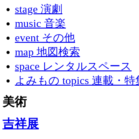
stage 演劇
music 音楽
event その他
map 地図検索
space レンタルスペース
よみもの topics 連載・特
美術
吉祥展