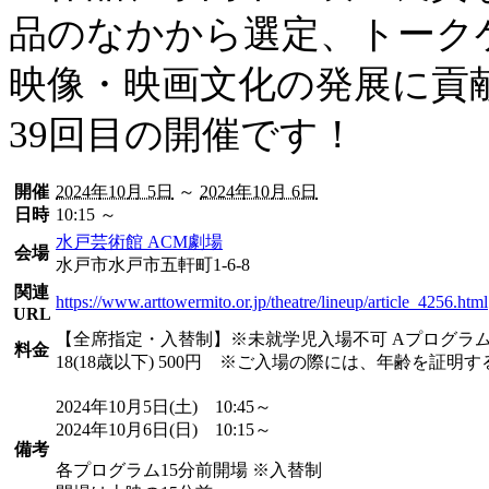
品のなかから選定、トーク
映像・映画文化の発展に貢
39回目の開催です！
開催
2024年10月 5日
～
2024年10月 6日
日時
10:15 ～
水戸芸術館 ACM劇場
会場
水戸市
水戸市五軒町1-6-8
関連
https://www.arttowermito.or.jp/theatre/lineup/article_4256.html
URL
【全席指定・入替制】※未就学児入場不可 Aプログラム 1,00
料金
18(18歳以下) 500円 ※ご入場の際には、年齢を証明す
2024年10月5日(土) 10:45～
2024年10月6日(日) 10:15～
備考
各プログラム15分前開場 ※入替制